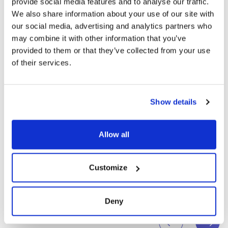
provide social media features and to analyse our traffic.
We also share information about your use of our site with
our social media, advertising and analytics partners who
may combine it with other information that you’ve
L’ESPERIENZA IMMERSIVA
provided to them or that they’ve collected from your use
of their services.
Show details
IL NOSTRO RACCONTO
Allow all
Customize
Deny