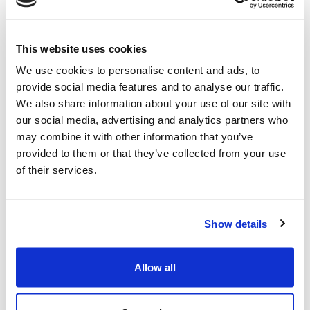
SVP,
Carlo Nicolais,
MAIRE Group Institutional
Relations, Communication & Sustainability VP, e
Mauro
Scaccianoce
, Presidente dell’Ordine degli Ingegneri di
This website uses cookies
Catania. Infine,
Carmelo Nicosia,
Direttore della scuola
We use cookies to personalise content and ads, to
di fotografia dell’Accademia di Belle Arti di Catania, ha
provide social media features and to analyse our traffic.
dialogato con i fotografi
Gabriele Argentino, Carmen
We also share information about your use of our site with
Cardillo
e
Giuseppe Calabrese
, alcuni degli artisti
our social media, advertising and analytics partners who
partecipanti al progetto fotografico.
may combine it with other information that you’ve
provided to them or that they’ve collected from your use
A chiusura dei lavori, il taglio del nastro e una visita
of their services.
guidata hanno ufficialmente inaugurato la mostra presso
il Museo dei Saperi e delle Mirabilia Siciliane.
Show details
Fabrizio Di Amato, Fondatore e Presidente di MAIRE e
Fondazione MAIRE – ETS, ha sottolineando il valore
Allow all
dell’iniziativa: “In-genium nasce dalla volontà di
raccontare l’ingegno umano come un filo continuo che
attraversa i secoli, dall’eredità degli antichi fino alle