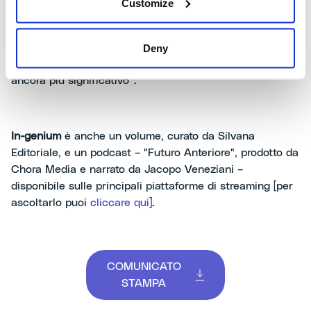
Customize
sfide della tecnologia contemporanea. Catania è un
territorio in cui investiamo concretamente – in
competenze, in giovani, in futuro – e il legame con
Deny
l’Università e con l’Accademia di Belle Arti lo rende
ancora più significativo”.
In-genium
è anche un volume, curato da Silvana
Editoriale, e un podcast – "Futuro Anteriore", prodotto da
Chora Media e narrato da Jacopo Veneziani –
disponibile sulle principali piattaforme di streaming [per
ascoltarlo puoi
cliccare qui
].
COMUNICATO
STAMPA