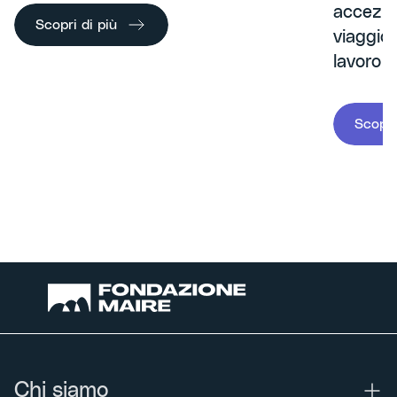
accezion
Scopri di più
viaggio
lavoro o
Scopri
Chi siamo