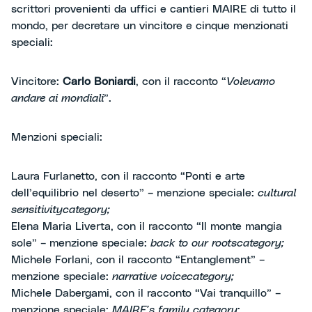
scrittori provenienti da uffici e cantieri MAIRE di tutto il
mondo, per decretare un vincitore e cinque menzionati
speciali:
Vincitore:
Carlo Boniardi
, con il racconto “
Volevamo
andare ai mondiali
”.
Menzioni speciali:
Laura Furlanetto, con il racconto “Ponti e arte
dell’equilibrio nel deserto” – menzione speciale:
cultural
sensitivity
category;
Elena Maria Liverta, con il racconto “Il monte mangia
sole” – menzione speciale:
back to our roots
category;
Michele Forlani, con il racconto “Entanglement” –
menzione speciale:
narrative voice
category;
Michele Dabergami, con il racconto “Vai tranquillo” –
menzione speciale:
MAIRE’s family category
;